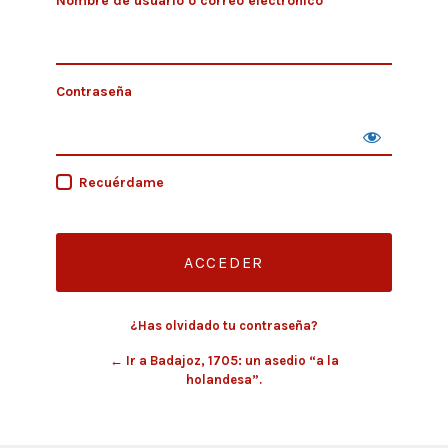
Nombre de usuario o correo electrónico
Contraseña
Recuérdame
¿Has olvidado tu contraseña?
← Ir a Badajoz, 1705: un asedio “a la
holandesa”.