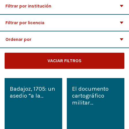
Filtrar por institución
Filtrar por licencia
Ordenar por
VACIAR FILTROS
Badajoz, 1705: un
El documento
asedio “a la…
cartográfico
militar…