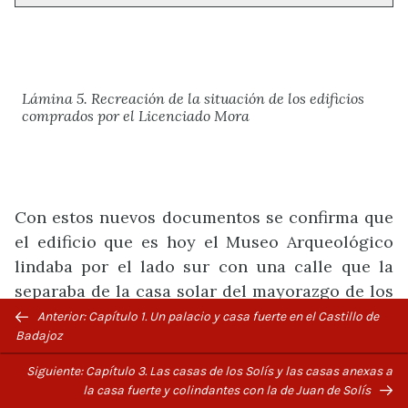
Lámina 5. Recreación de la situación de los edificios
comprados por el Licenciado Mora
Con estos nuevos documentos se confirma que
el edificio que es hoy el Museo Arqueológico
lindaba por el lado sur con una calle que la
separaba de la casa solar del mayorazgo de los
Previous/next
Acevedos, que en ese momento estaba en
Anterior: Capítulo 1. Un palacio y casa fuerte en el Castillo de
navigation
Badajoz
posesión de Diego de Acevedo y Figueroa,
suegro de Fernando de Vera y Acevedo,
Siguiente: Capítulo 3. Las casas de los Solís y las casas anexas a
hermano del primer conde de la Roca. La casa
la casa fuerte y colindantes con la de Juan de Solís