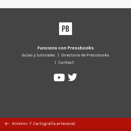
Funciona con
Pressbooks
Guías y tutoriales
|
Directorio de Pressbooks
|
Contact
Pressbooks
Pressbooks
en
en
Twitter
YouTube
Previous/next
Anterior: 7. Cartografía artesanal
navigation