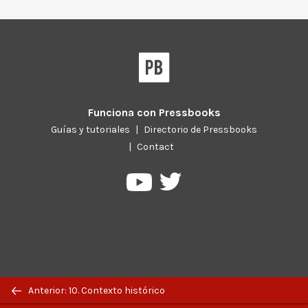
Funciona con
Pressbooks
Guías y tutoriales
|
Directorio de Pressbooks
|
Contact
Pressbooks
Pressbooks
en
en
Twitter
YouTube
Previous/next
Anterior: 10. Contexto histórico
navigation