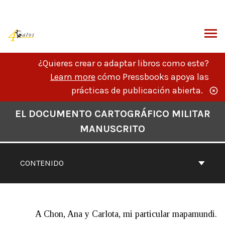
Saltar
al
contenido
SCAR
¿Quieres crear o adaptar libros como este?
Learn more
cómo Pressbooks apoya las
prácticas de publicación abierta.
Navegación
EL DOCUMENTO CARTOGRÁFICO MILITAR
por
MANUSCRITO
el
contenido
del
CONTENIDO
libro
A Chon, Ana y Carlota, mi particular mapamundi.