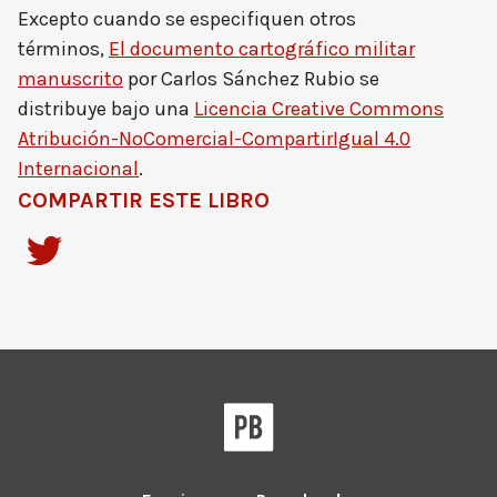
Excepto cuando se especifiquen otros
términos,
El documento cartográfico militar
manuscrito
por
Carlos Sánchez Rubio
se
distribuye bajo una
Licencia Creative Commons
Atribución-NoComercial-CompartirIgual 4.0
Internacional
.
COMPARTIR ESTE LIBRO