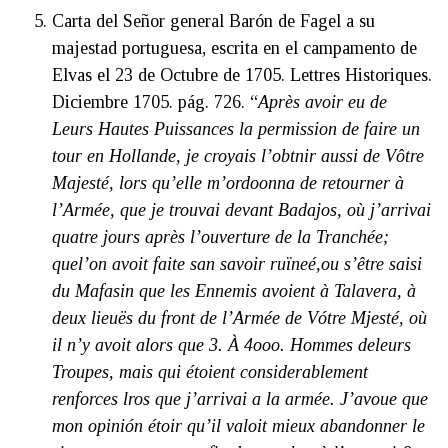
Carta del Señor general Barón de Fagel a su
majestad portuguesa, escrita en el campamento de
Elvas el 23 de Octubre de 1705. Lettres Historiques.
Diciembre 1705. pág. 726. “
Après avoir eu de
Leurs Hautes Puissances la permission de faire un
tour en Hollande, je croyais l’obtnir aussi de Vôtre
Majesté, lors qu’elle m’ordoonna de retourner à
l’Armée, que je trouvai devant Badajos, où j’arrivai
quatre jours après l’ouverture de la Tranchée;
quel’on avoit faite san savoir ruïneé,ou s’être saisi
du Mafasin que les Ennemis avoient à Talavera, à
deux lieuës du front de l’Armée de Vótre Mjesté, où
il n’y avoit alors que 3. À 4ooo. Hommes deleurs
Troupes, mais qui étoient considerablement
renforces lros que j’arrivai a la armée. J’avoue que
mon opinión étoir qu’il valoit mieux abandonner le