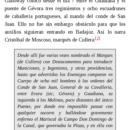
Galloway colocó desde el día 7 entre el Guadiana y el
puente de Gévora tres regimientos y ocho escuadrones
de caballería portugueses, al mando del conde de San
Juan. Ello no fue sin embargo obstáculo para que los
auxilios siguieran entrando en Badajoz. Así lo narra
[2]
Cristóbal de Moscoso, marqués de Cullera:
Desde allí fue varias vezes nombrado el Marques
(de Cullera) con Destacamentos para introducir
Municiones, y Ingenieros, y otras providencias,
hasta que advertidos los Enemigos camparon vn
Cuerpo de ocho mil hombres à las ordenes del
Conde de San Juan, General de su Cavalleria,
entre Evora (sic, Gévora) y Guadiana, su
izquierda à los Molinos, poco distantes del único
Puente, por donde era impossible passar con
qualquier socorro y hallándose gravemente
enfermo el Mariscal de Campo Don Domingo de
la Canal, que governaba la Plaza, y en ella con