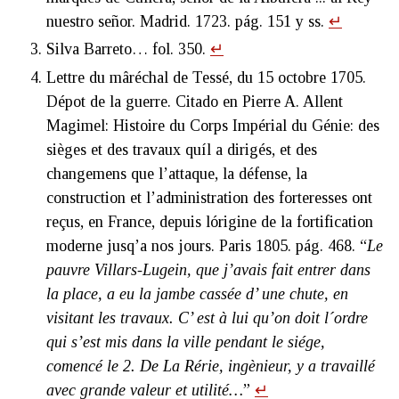
nuestro señor. Madrid. 1723. pág. 151 y ss.
↵
Silva Barreto… fol. 350.
↵
Lettre du mâréchal de Tessé, du 15 octobre 1705.
Dépot de la guerre. Citado en Pierre A. Allent
Magimel: Histoire du Corps Impérial du Génie: des
sièges et des travaux quíl a dirigés, et des
changemens que l’attaque, la défense, la
construction et l’administration des forteresses ont
reçus, en France, depuis lórigine de la fortification
moderne jusq’a nos jours. Paris 1805. pág. 468. “
Le
pauvre Villars-Lugein, que j’avais fait entrer dans
la place, a eu la jambe cassée d’ une chute, en
visitant les travaux. C’ est à lui qu’on doit l´ordre
qui s’est mis dans la ville pendant le siége,
comencé le 2. De La Rérie, ingènieur, y a travaillé
avec grande valeur et utilité…
”
↵