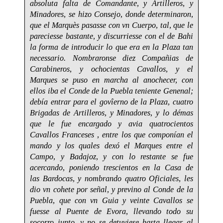
absoluta falta de Comandante, y Artilleros, y
Minadores, se hizo Consejo, donde determinaron,
que el Marquès pasasse con vn Cuerpo, tal, que le
pareciesse bastante, y discurriesse con el de Bahi
la forma de introducir lo que era en la Plaza tan
necessario. Nombraronse diez Compañias de
Carabineros, y ochocientas Cavallos, y el
Marques se puso en marcha al anochecer, con
ellos iba el Conde de la Puebla teniente Genenal;
debía entrar para el govîerno de la Plaza, cuatro
Brigadas de Artilleros, y Minadores, y lo démas
que le fue encargado y avia quatrocientos
Cavallos Franceses , entre los que componían el
mando y los quales dexó el Marques entre el
Campo, y Badajoz, y con lo restante se fue
acercando, poniendo trescientos en la Casa de
las Bardocas, y nombrando quatro Oficiales, les
dio vn cohete por señal, y previno al Conde de la
Puebla, que соn vn Guia y veinte Cavallos se
fuesse al Puente de Evora, llevando todo su
socorro junto, y no se detuviese hasta llegar al