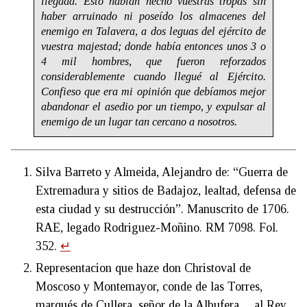
llegada. Esto habían hecho vuestras tropas sin
haber arruinado ni poseído los almacenes del
enemigo en Talavera, a dos leguas del ejército de
vuestra majestad; donde había entonces unos 3 o
4 mil hombres, que fueron reforzados
considerablemente cuando llegué al Ejército.
Confieso que era mi opinión que debíamos mejor
abandonar el asedio por un tiempo, y expulsar al
enemigo de un lugar tan cercano a nosotros.
Silva Barreto y Almeida, Alejandro de: “Guerra de
Extremadura y sitios de Badajoz, lealtad, defensa de
esta ciudad y su destrucción”. Manuscrito de 1706.
RAE, legado Rodriguez-Moñino. RM 7098. Fol.
352.
↵
Representacion que haze don Christoval de
Moscoso y Montemayor, conde de las Torres,
marqués de Cullera, señor de la Albufera ... al Rey