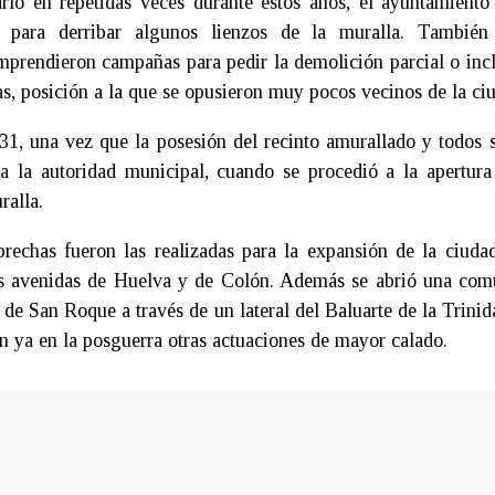
tarlo en repetidas veces durante estos años, el ayuntamiento
r para derribar algunos lienzos de la muralla. Tambié
prendieron campañas para pedir la demolición parcial o inc
as, posición a la que se opusieron muy pocos vecinos de la ci
31, una vez que la posesión del recinto amurallado y todos 
 a la autoridad municipal, cuando se procedió a la apertura
ralla.
brechas fueron las realizadas para la expansión de la ciuda
les avenidas de Huelva y de Colón. Además se abrió una com
o de San Roque a través de un lateral del Baluarte de la Trinid
an ya en la posguerra otras actuaciones de mayor calado.