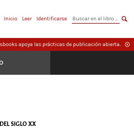
Navegación
Buscar
Inicio
Leer
Identificarse
principal
en
BU
el
libro:
books apoya las prácticas de publicación abierta.
PO
DEL SIGLO XX