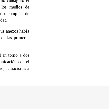
 no consiguió el
n los medios de
luso completa de
udad.
sus anexos había
 de las primeras
d en torno a dos
unicación con el
ad, actuaciones a