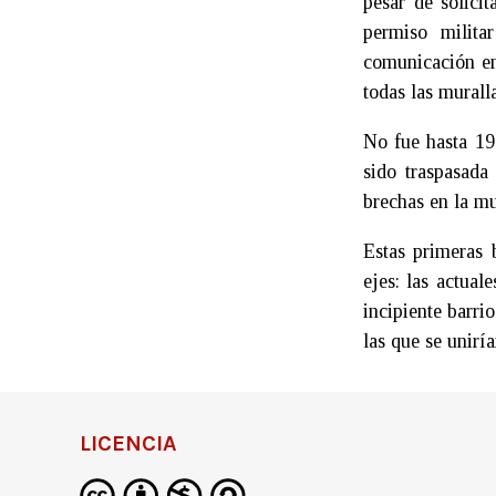
pesar de solici
permiso milita
comunicación em
todas las murall
No fue hasta 19
sido traspasada
brechas en la mu
Estas primeras 
ejes: las actua
incipiente barri
las que se unirí
LICENCIA