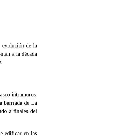
 evolución de la
ontan a la década
s.
casco intramuros.
la barriada de La
do a finales del
e edificar en las