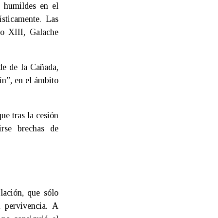
 humildes en el
sticamente. Las
so XIII, Galache
de de la Cañada,
ín”, en el ámbito
ue tras la cesión
irse brechas de
lación, que sólo
u pervivencia. A